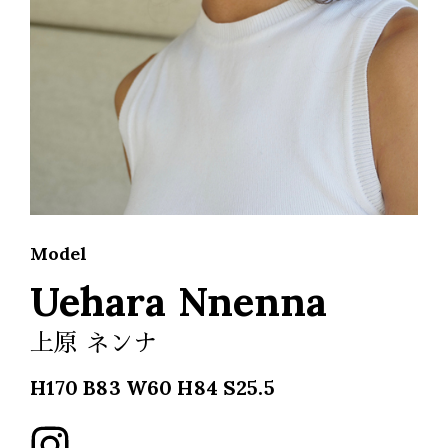
Model
Uehara Nnenna
上原 ネンナ
H170 B83 W60 H84 S25.5